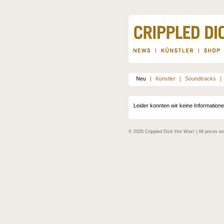
Neu
|
Künstler
|
Soundtracks
|
Leider konnten wir keine Informatio
© 2026 Crippled Dick Hot Wax! | All prices in