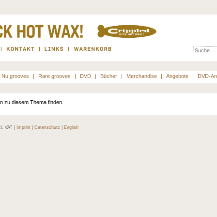
Nu grooves
|
Rare grooves
|
DVD
|
Bücher
|
Merchandise
|
Angebote
|
DVD-An
nen zu diesem Thema finden.
cl. VAT |
Imprint
|
Datenschutz
|
English