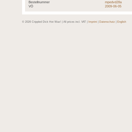
Bestellnummer
mpedvd28a
VÖ
2009-06-05
© 2026 Crippled Dick Hot Wax! | All prices incl. VAT |
Imprint
|
Datenschutz
|
English