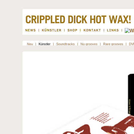
Neu
|
Künstler
|
Soundtracks
|
Nu grooves
|
Rare grooves
|
DV