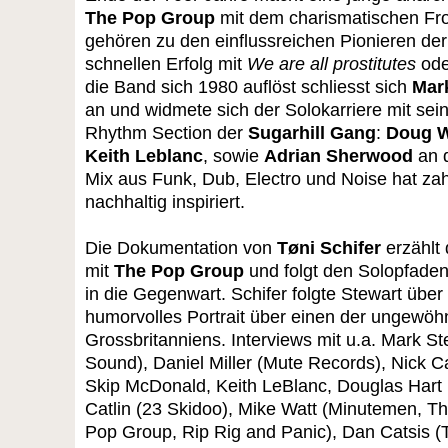
The Pop Group
mit dem charismatischen F
gehören zu den einflussreichen Pionieren de
schnellen Erfolg mit
We are all prostitutes
od
die Band sich 1980 auflöst schliesst sich
Mar
an und widmete sich der Solokarriere mit sei
Rhythm Section der
Sugarhill Gang
:
Doug W
Keith Leblanc
, sowie
Adrian Sherwood
an 
Mix aus Funk, Dub, Electro und Noise hat za
nachhaltig inspiriert.
Die Dokumentation von
Tøni Schifer
erzählt
mit
The Pop Group
und folgt den Solopfade
in die Gegenwart. Schifer folgte Stewart über 
humorvolles Portrait über einen der ungewöh
Grossbritanniens. Interviews mit u.a. Mark S
Sound), Daniel Miller (Mute Records), Nick 
Skip McDonald, Keith LeBlanc, Douglas Hart 
Catlin (23 Skidoo), Mike Watt (Minutemen, T
Pop Group, Rip Rig and Panic), Dan Catsis (